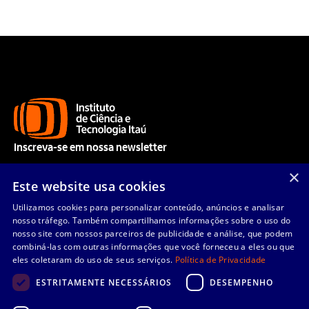
Inscreva-se em nossa newsletter
Acompanhe nossos aprendizados e receba nossas novidades.
×
Este website usa cookies
Utilizamos cookies para personalizar conteúdo, anúncios e analisar
nosso tráfego. Também compartilhamos informações sobre o uso do
Enviar
nosso site com nossos parceiros de publicidade e análise, que podem
combiná-las com outras informações que você forneceu a eles ou que
eles coletaram do uso de seus serviços.
Política de Privacidade
Li e concordo com os
Termos de Uso
e
Política de Privacidade
.
ESTRITAMENTE NECESSÁRIOS
DESEMPENHO
Quem somos
Linhas de pesquisa