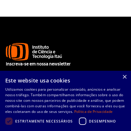
Inscreva-se em nossa newsletter
Acompanhe nossos aprendizados e receba nossas novidades.
×
Este website usa cookies
Utilizamos cookies para personalizar conteúdo, anúncios e analisar
nosso tráfego. Também compartilhamos informações sobre o uso do
Enviar
nosso site com nossos parceiros de publicidade e análise, que podem
combiná-las com outras informações que você forneceu a eles ou que
eles coletaram do uso de seus serviços.
Política de Privacidade
Li e concordo com os
Termos de Uso
e
Política de Privacidade
.
ESTRITAMENTE NECESSÁRIOS
DESEMPENHO
Quem somos
Linhas de pesquisa