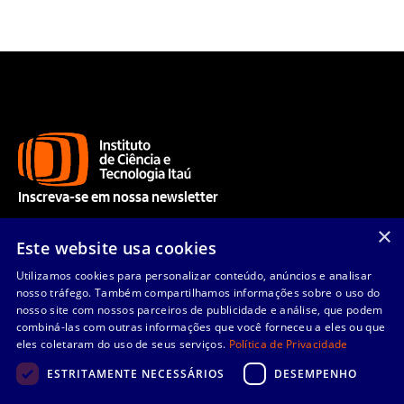
Inscreva-se em nossa newsletter
Acompanhe nossos aprendizados e receba nossas novidades.
×
Este website usa cookies
Utilizamos cookies para personalizar conteúdo, anúncios e analisar
nosso tráfego. Também compartilhamos informações sobre o uso do
Enviar
nosso site com nossos parceiros de publicidade e análise, que podem
combiná-las com outras informações que você forneceu a eles ou que
eles coletaram do uso de seus serviços.
Política de Privacidade
Li e concordo com os
Termos de Uso
e
Política de Privacidade
.
ESTRITAMENTE NECESSÁRIOS
DESEMPENHO
Quem somos
Linhas de pesquisa