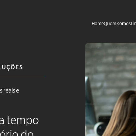
Home
Quem somos
Li
LUÇÕES
 reais e
za tempo
ório do