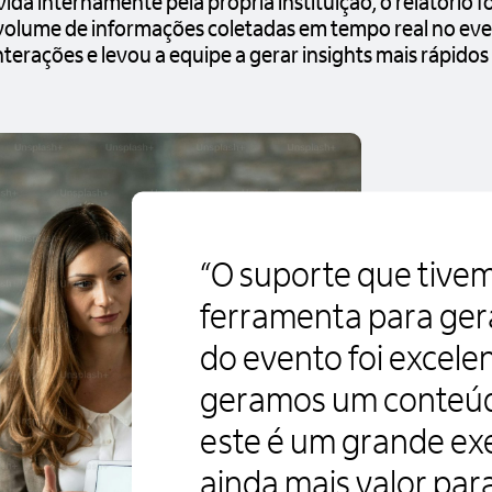
da internamente pela própria instituição, o relatório fo
volume de informações coletadas em tempo real no even
terações e levou a equipe a gerar insights mais rápidos 
“O suporte que tivemo
ferramenta para gera
do evento foi excele
geramos um conteúdo
este é um grande ex
ainda mais valor para