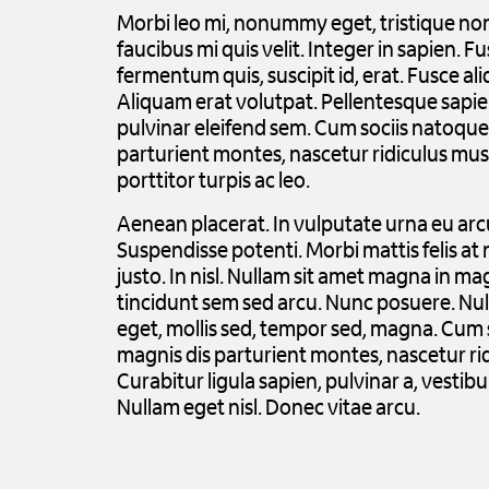
Morbi leo mi, nonummy eget, tristique non
faucibus mi quis velit. Integer in sapien. Fu
fermentum quis, suscipit id, erat. Fusce a
Aliquam erat volutpat. Pellentesque sapi
pulvinar eleifend sem. Cum sociis natoque
parturient montes, nascetur ridiculus mu
porttitor turpis ac leo.
Aenean placerat. In vulputate urna eu arc
Suspendisse potenti. Morbi mattis felis at
justo. In nisl. Nullam sit amet magna in m
tincidunt sem sed arcu. Nunc posuere. Nul
eget, mollis sed, tempor sed, magna. Cum 
magnis dis parturient montes, nascetur ri
Curabitur ligula sapien, pulvinar a, vestibul
Nullam eget nisl. Donec vitae arcu.