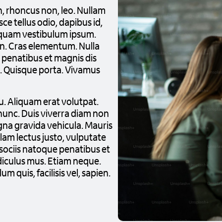
, rhoncus non, leo. Nullam
sce tellus odio, dapibus id,
liquam vestibulum ipsum.
en. Cras elementum. Nulla
 penatibus et magnis dis
s. Quisque porta. Vivamus
u. Aliquam erat volutpat.
 nunc. Duis viverra diam non
agna gravida vehicula. Mauris
lam lectus justo, vulputate
sociis natoque penatibus et
diculus mus. Etiam neque.
um quis, facilisis vel, sapien.